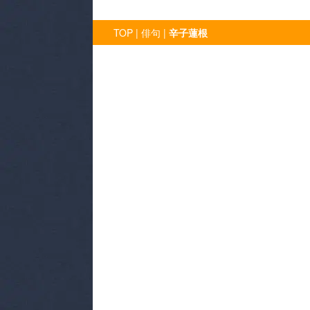
令和5年
TOP
|
俳句
|
辛子蓮根