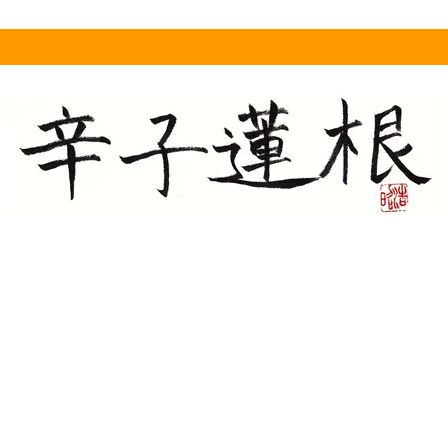
産完全無農薬有機栽培米「コシヒカリ」「秋の詩」「みどり豊」予