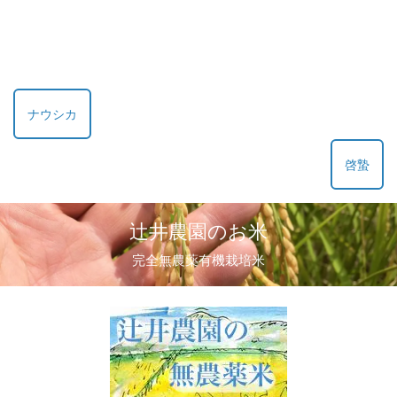
ナウシカ
啓蟄
辻井農園のお米
完全無農薬有機栽培米