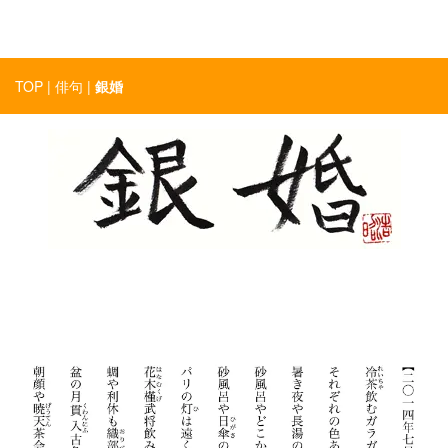
令和5年産完全無農薬有機栽培米「コシヒカリ」「秋の詩」「みど
り豊」予約受付中！
TOP
|
俳句
|
銀婚