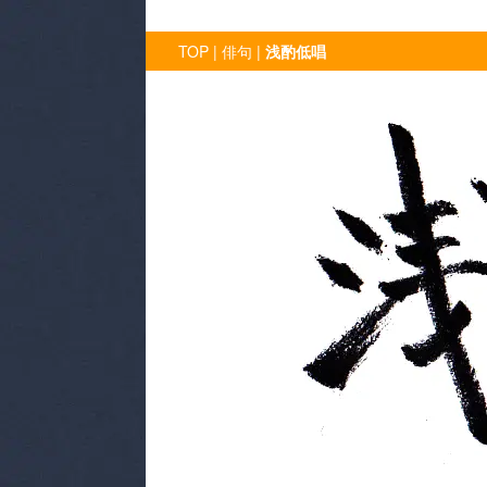
令和5年
TOP
|
俳句
|
浅酌低唱