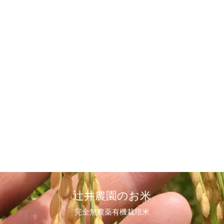
辻井農園のお米
完全無農薬有機栽培米