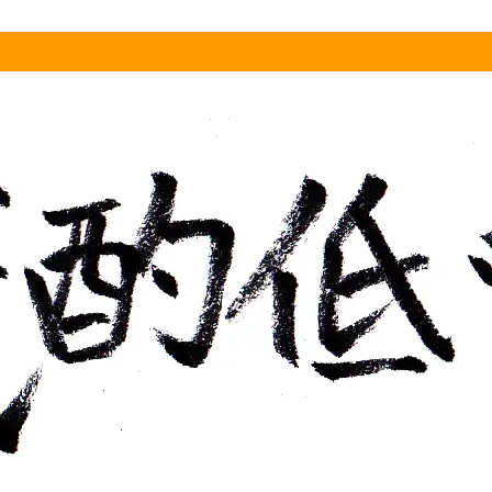
産完全無農薬有機栽培米「コシヒカリ」「秋の詩」「みどり豊」予