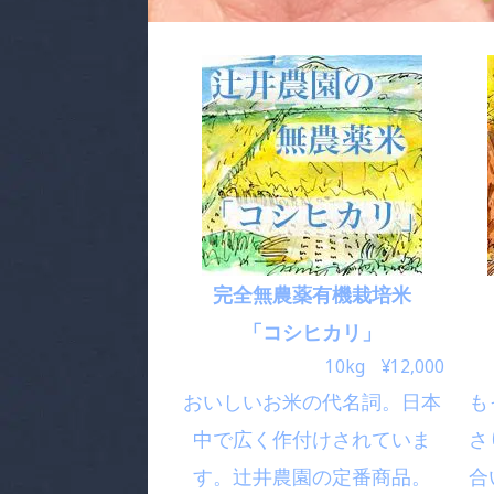
完全無農薬有機栽培米
「コシヒカリ」
10kg ¥12,000
おいしいお米の代名詞。日本
も
中で広く作付けされていま
さ
す。辻井農園の定番商品。
合