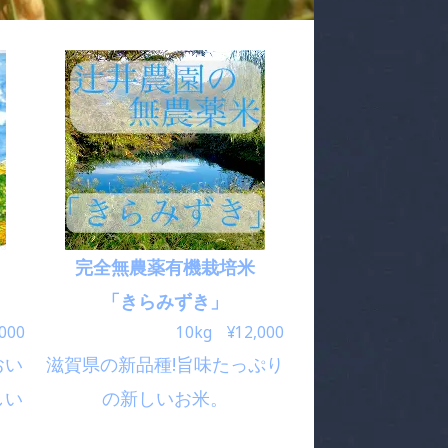
完全無農薬有機栽培米
「きらみずき」
000
10kg ¥12,000
おい
滋賀県の新品種!旨味たっぷり
しい
の新しいお米。