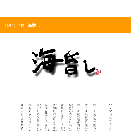
令和5年産完全無農薬有機栽培米「コシヒカリ」「秋の詩」「みど
り豊」予約受付中！
TOP
|
俳句
|
海昏し